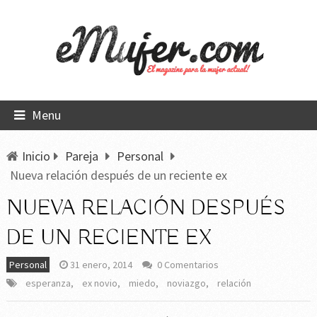
Menu
Inicio
Pareja
Personal
Nueva relación después de un reciente ex
NUEVA RELACIÓN DESPUÉS
DE UN RECIENTE EX
Personal
31 enero, 2014
0 Comentarios
esperanza
,
ex novio
,
miedo
,
noviazgo
,
relación