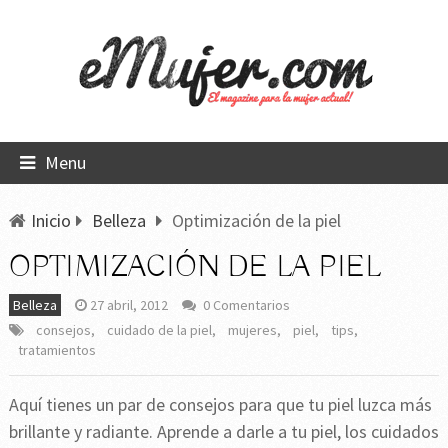
Menu
Inicio
Belleza
Optimización de la piel
OPTIMIZACIÓN DE LA PIEL
Belleza
27 abril, 2012
0 Comentarios
consejos
,
cuidado de la piel
,
mujeres
,
piel
,
tips
,
tratamientos
Aquí tienes un par de consejos para que tu piel luzca más
brillante y radiante. Aprende a darle a tu piel, los cuidados