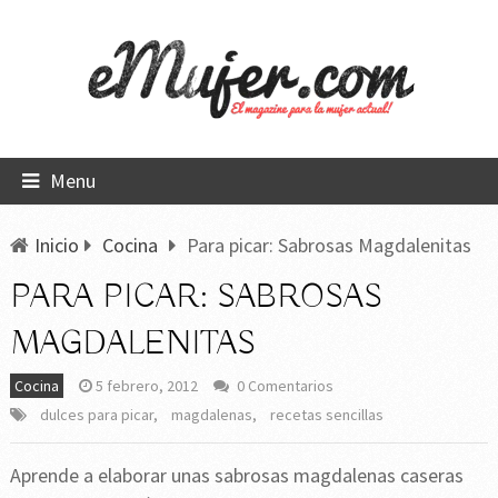
Menu
Inicio
Cocina
Para picar: Sabrosas Magdalenitas
PARA PICAR: SABROSAS
MAGDALENITAS
Cocina
5 febrero, 2012
0 Comentarios
dulces para picar
,
magdalenas
,
recetas sencillas
Aprende a elaborar unas sabrosas magdalenas caseras