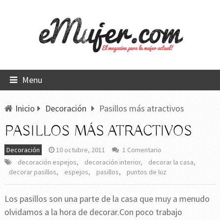
Menu
Inicio
Decoración
Pasillos más atractivos
PASILLOS MÁS ATRACTIVOS
Decoración
10 octubre, 2011
1 Comentario
decoración espejos
,
decoración interior
,
decorar la casa
,
decorar pasillos
,
espejos
,
pasillos
,
puntos de luz
Los pasillos son una parte de la casa que muy a menudo
olvidamos a la hora de decorar.Con poco trabajo