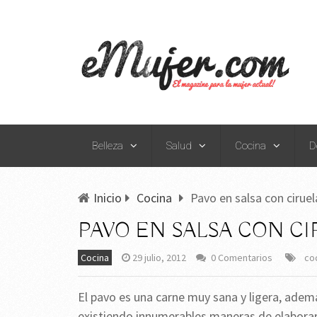
Belleza
Salud
Cocina
D
Inicio
Cocina
Pavo en salsa con ciruel
PAVO EN SALSA CON CI
Cocina
29 julio, 2012
0 Comentarios
co
El pavo es una carne muy sana y ligera, adem
existiendo innumerables maneras de elaborarl