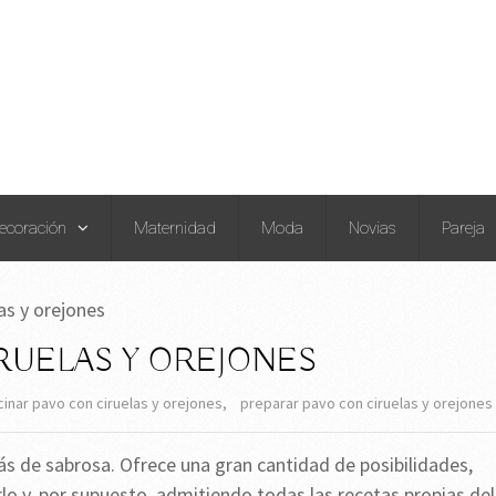
ecoración
Maternidad
Moda
Novias
Pareja
as y orejones
RUELAS Y OREJONES
cinar pavo con ciruelas y orejones
,
preparar pavo con ciruelas y orejones
ás de sabrosa. Ofrece una gran cantidad de posibilidades,
o y, por supuesto, admitiendo todas las recetas propias del