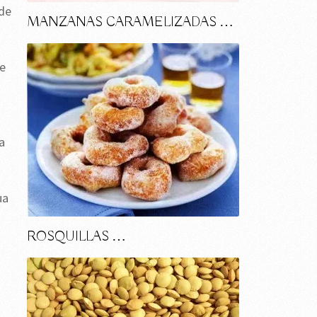
 de
MANZANAS CARAMELIZADAS …
de
a
ua
ROSQUILLAS …