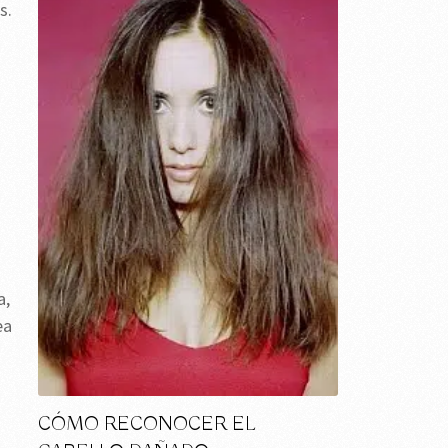
s.
a,
ea
CÓMO RECONOCER EL