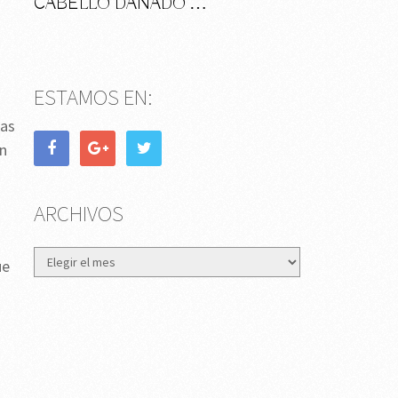
CABELLO DAÑADO …
ESTAMOS EN:
ras
un
ARCHIVOS
Archivos
ue