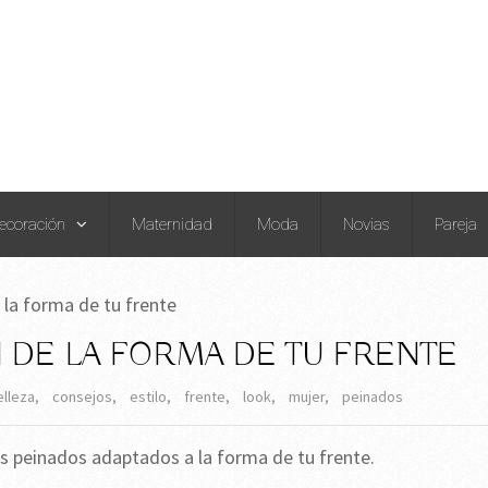
ecoración
Maternidad
Moda
Novias
Pareja
 la forma de tu frente
 DE LA FORMA DE TU FRENTE
elleza
,
consejos
,
estilo
,
frente
,
look
,
mujer
,
peinados
es peinados adaptados a la forma de tu frente.