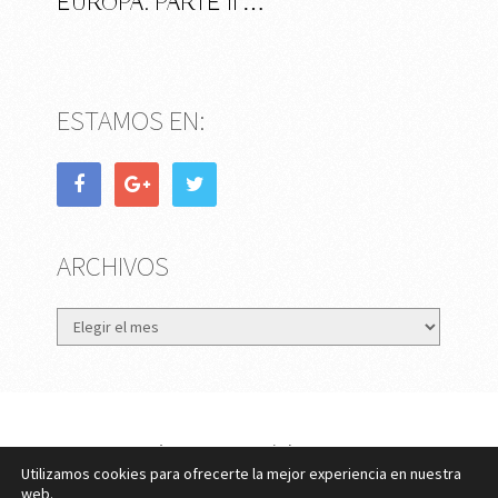
EUROPA. PARTE II …
ESTAMOS EN:
ARCHIVOS
Archivos
eMujer.com
Copyright © 2026.
Utilizamos cookies para ofrecerte la mejor experiencia en nuestra
Contactar
||
Datos Legales y Privacidad
y
Política de
web.