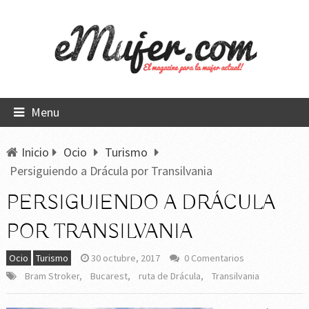
Menu
Inicio
Ocio
Turismo
Persiguiendo a Drácula por Transilvania
PERSIGUIENDO A DRÁCULA
POR TRANSILVANIA
Ocio
Turismo
30 octubre, 2017
0 Comentarios
Bram Stroker
,
Bucarest
,
ruta de Drácula
,
Transilvania