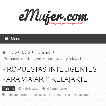
Menu
Inicio
Ocio
Turismo
Propuestas inteligentes para viajar y relajarte
PROPUESTAS INTELIGENTES
PARA VIAJAR Y RELAJARTE
Turismo
4 abril, 2013
0 Comentarios
alojamientos
,
descansar
,
hoteles
,
relax
,
vacaciones