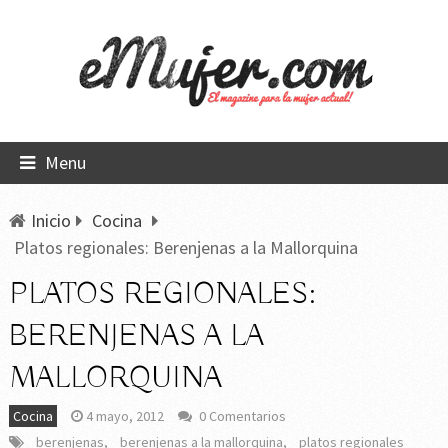
Menu
Inicio
Cocina
Platos regionales: Berenjenas a la Mallorquina
PLATOS REGIONALES:
BERENJENAS A LA
MALLORQUINA
Cocina
4 mayo, 2012
0 Comentarios
berenjenas
,
berenjenas a la mallorquina
,
platos regionales