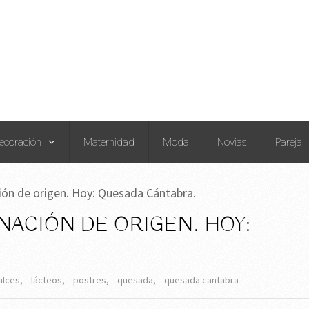
ecoración
Maternidad
Moda
Novias
Pareja
ón de origen. Hoy: Quesada Cántabra.
ACIÓN DE ORIGEN. HOY:
ulces
,
lácteos
,
postres
,
quesada
,
quesada cantabra