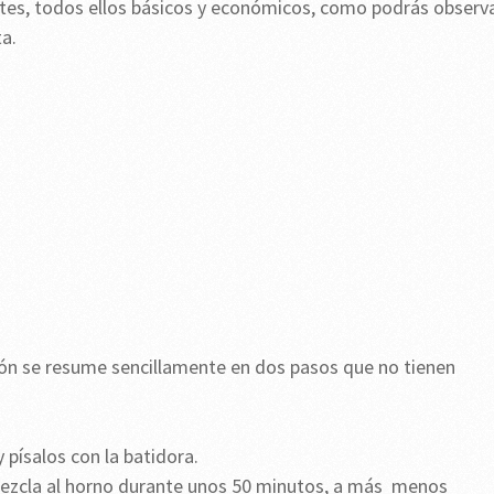
entes, todos ellos básicos y económicos, como podrás observa
a.
ión se resume sencillamente en dos pasos que no tienen
 písalos con la batidora.
mezcla al horno durante unos 50 minutos, a más menos