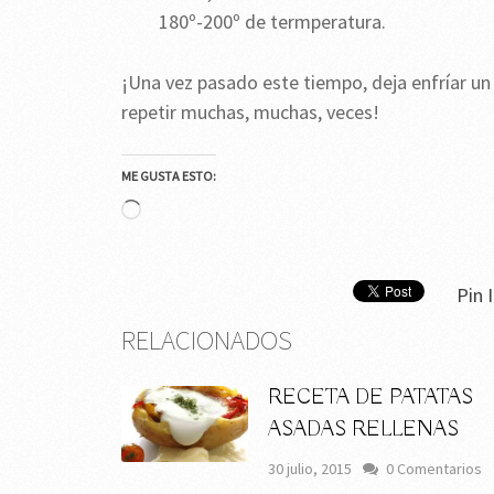
180º-200º de termperatura.
¡Una vez pasado este tiempo, deja enfríar un p
repetir muchas, muchas, veces!
ME GUSTA ESTO:
Cargando...
Pin I
RELACIONADOS
RECETA DE PATATAS
ASADAS RELLENAS
30 julio, 2015
0 Comentarios