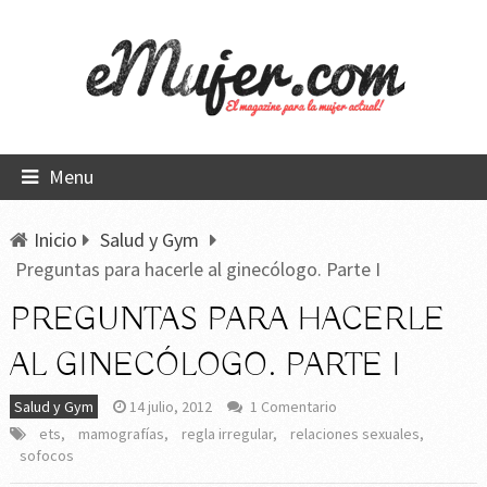
Menu
Inicio
Salud y Gym
Preguntas para hacerle al ginecólogo. Parte I
PREGUNTAS PARA HACERLE
AL GINECÓLOGO. PARTE I
Salud y Gym
14 julio, 2012
1 Comentario
ets
,
mamografías
,
regla irregular
,
relaciones sexuales
,
sofocos