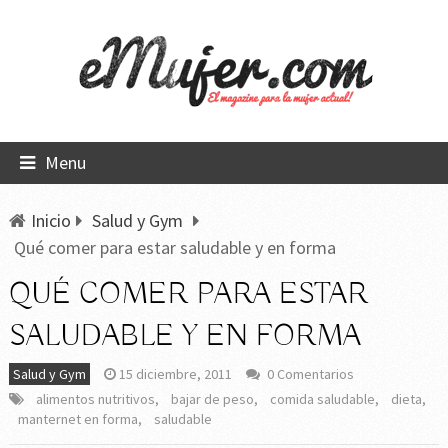
Menu
Inicio
Salud y Gym
Qué comer para estar saludable y en forma
QUÉ COMER PARA ESTAR
SALUDABLE Y EN FORMA
Salud y Gym
15 diciembre, 2011
0 Comentarios
alimentos nutritivos
,
bajar de peso
,
comida saludable
,
dieta
,
manternet en forma
,
saludable