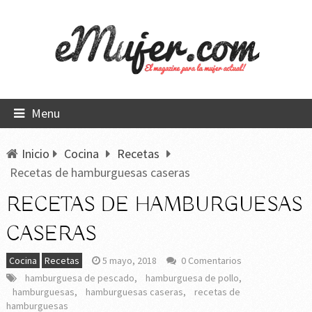
Menu
Inicio
Cocina
Recetas
Recetas de hamburguesas caseras
RECETAS DE HAMBURGUESAS
CASERAS
Cocina
Recetas
5 mayo, 2018
0 Comentarios
hamburguesa de pescado
,
hamburguesa de pollo
,
hamburguesas
,
hamburguesas caseras
,
recetas de
hamburguesas