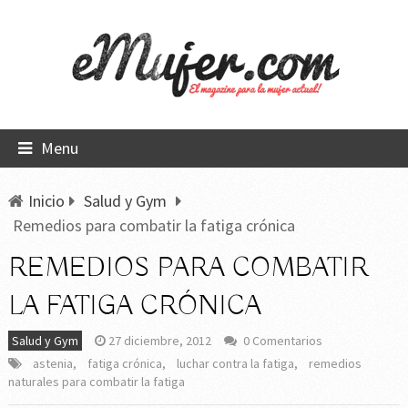
Menu
Inicio
Salud y Gym
Remedios para combatir la fatiga crónica
REMEDIOS PARA COMBATIR
LA FATIGA CRÓNICA
Salud y Gym
27 diciembre, 2012
0 Comentarios
astenia
,
fatiga crónica
,
luchar contra la fatiga
,
remedios
naturales para combatir la fatiga