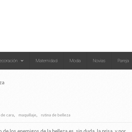
ecoración
Maternidad
Moda
Novias
Pareja
za
 de cara
,
maquillaje
,
rutina de belleza
 de los enemigos de la belleza es, sin duda, la prisa, y por