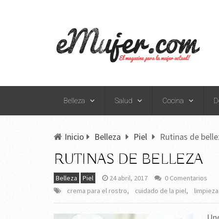
Belleza
Salud
Cocina
D
Inicio
Belleza
Piel
Rutinas de belle
RUTINAS DE BELLEZA
Belleza
Piel
24 abril, 2017
0 Comentarios
crema para el rostro
,
cuidado de la piel
,
limpieza
Uno