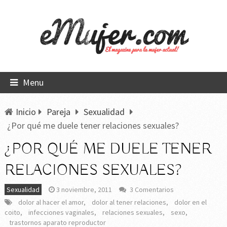
Menu
Inicio
Pareja
Sexualidad
¿Por qué me duele tener relaciones sexuales?
¿POR QUÉ ME DUELE TENER
RELACIONES SEXUALES?
Sexualidad
3 noviembre, 2011
3 Comentarios
dolor al hacer el amor
,
dolor al tener relaciones
,
dolor en el
coito
,
infecciones vaginales
,
relaciones sexuales
,
sexo
,
trastornos aparato reproductor