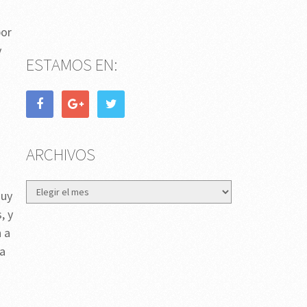
por
y
ESTAMOS EN:
ARCHIVOS
Archivos
muy
, y
n a
 a