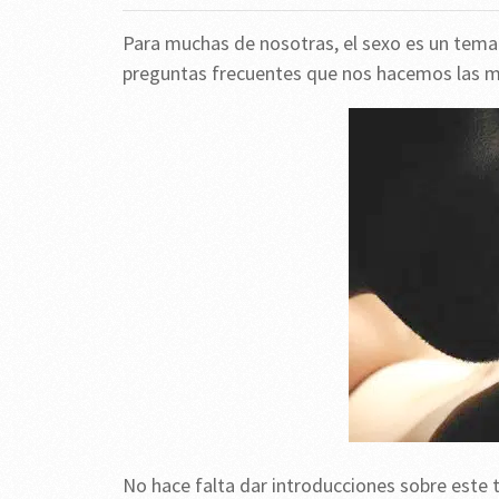
Para muchas de nosotras, el sexo es un tema
preguntas frecuentes que nos hacemos las mu
No hace falta dar introducciones sobre este