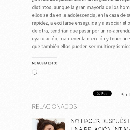
distintos, aunque la gran mayoría de los hom
ellos se da en la adolescencia, en la casa de
rapidez, a excitarse enseguida y a asociar el
de otra, tendrían que pasar por un re-aprend
eyaculación, mantener la erección y tener u
que también ellos pueden ser multiorgásmicos
ME GUSTA ESTO:
Cargando...
Pin I
RELACIONADOS
NO HACER DESPUÉS 
UNA RELACIÓN ÍNTIM