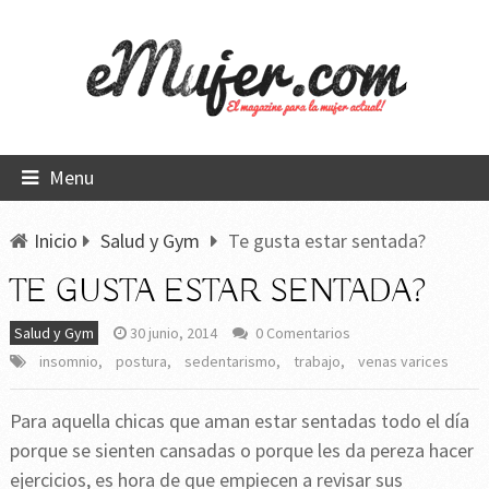
Menu
Inicio
Salud y Gym
Te gusta estar sentada?
TE GUSTA ESTAR SENTADA?
Salud y Gym
30 junio, 2014
0 Comentarios
insomnio
,
postura
,
sedentarismo
,
trabajo
,
venas varices
Para aquella chicas que aman estar sentadas todo el día
porque se sienten cansadas o porque les da pereza hacer
ejercicios, es hora de que empiecen a revisar sus