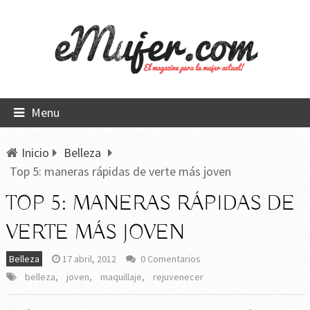
Menu
Inicio
Belleza
Top 5: maneras rápidas de verte más joven
TOP 5: MANERAS RÁPIDAS DE
VERTE MÁS JOVEN
Belleza
17 abril, 2012
0 Comentarios
belleza
,
joven
,
maquillaje
,
rejuvenecer