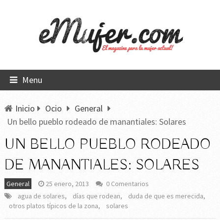
Menu
Inicio
Ocio
General
Un bello pueblo rodeado de manantiales: Solares
UN BELLO PUEBLO RODEADO
DE MANANTIALES: SOLARES
General
25 enero, 2013
0 Comentarios
agua de solares
,
días que rodean
,
duda de que es merecida
,
otros platos típicos de la zona
,
solares