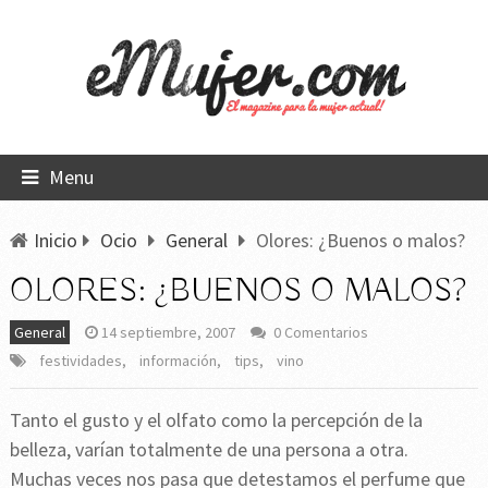
Menu
Inicio
Ocio
General
Olores: ¿Buenos o malos?
OLORES: ¿BUENOS O MALOS?
General
14 septiembre, 2007
0 Comentarios
festividades
,
información
,
tips
,
vino
Tanto el gusto y el olfato como la percepción de la
belleza, varían totalmente de una persona a otra.
Muchas veces nos pasa que detestamos el perfume que