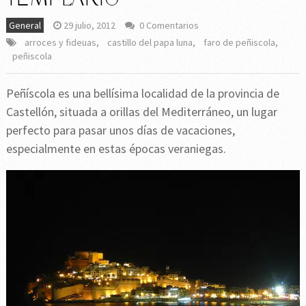
General
29 julio, 2012
0 Comentarios
arroces y fideuas
,
castillo del papa luna
,
faro de peñiscola
,
peñiscola
Peñíscola es una bellísima localidad de la provincia de
Castellón, situada a orillas del Mediterráneo, un lugar
perfecto para pasar unos días de vacaciones,
especialmente en estas épocas veraniegas.