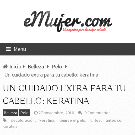
Menu
Inicio
Belleza
Pelo
Un cuidado extra para tu cabello: keratina
UN CUIDADO EXTRA PARA TU
CABELLO: KERATINA
Belleza
Pelo
27 noviembre, 2016
0 Comentarios
decoloración
,
keratina
,
teñirse el pelo
,
tintes
,
tintes con
keratina