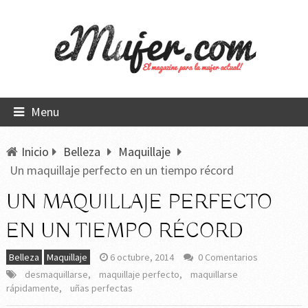
Menu
Inicio
Belleza
Maquillaje
Un maquillaje perfecto en un tiempo récord
UN MAQUILLAJE PERFECTO
EN UN TIEMPO RÉCORD
Belleza
Maquillaje
6 octubre, 2014
0 Comentarios
desmaquillarse
,
maquillaje perfecto
,
maquillarse
rápidamente
,
uñas perfectas