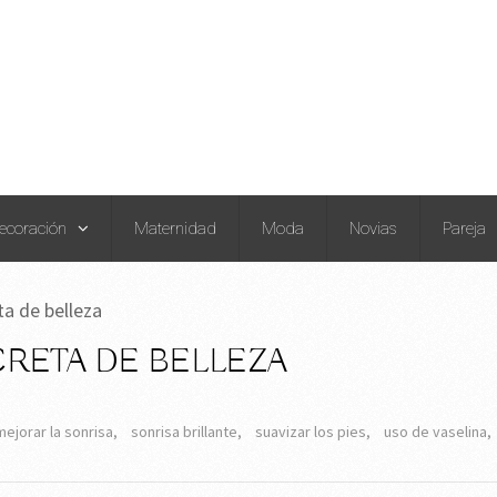
ecoración
Maternidad
Moda
Novias
Pareja
ta de belleza
CRETA DE BELLEZA
mejorar la sonrisa
,
sonrisa brillante
,
suavizar los pies
,
uso de vaselina
,