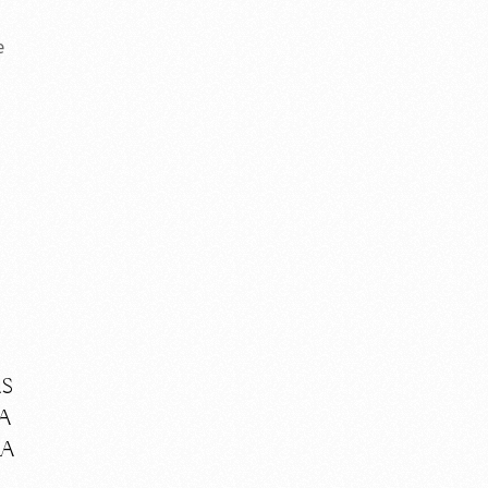
e
AS
A
RA