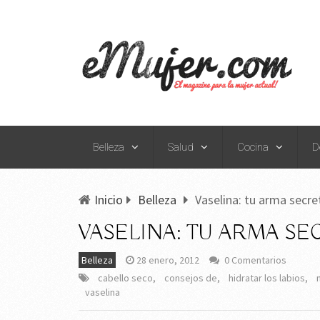
Belleza
Salud
Cocina
D
Inicio
Belleza
Vaselina: tu arma secre
VASELINA: TU ARMA SE
Belleza
28 enero, 2012
0 Comentarios
cabello seco
,
consejos de
,
hidratar los labios
,
vaselina