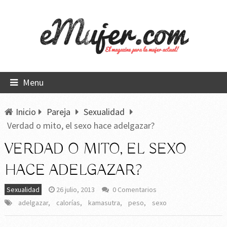
Menu
Inicio
Pareja
Sexualidad
Verdad o mito, el sexo hace adelgazar?
VERDAD O MITO, EL SEXO
HACE ADELGAZAR?
Sexualidad
26 julio, 2013
0 Comentarios
adelgazar
,
calorías
,
kamasutra
,
peso
,
sexo