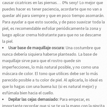
causar cicatrices en las piernas… 0% sexy! Lo mejor que
puedes hacer es tener paciencia, acordarte que no van a
quedar ahí para siempre y que en poco tiempo asomarán.
Para ayudar a que esto suceda, y de paso suavizar toda la
piel, es recomendable exfoliar periódicamente la zona y
luego aplicar crema hidratante para que no se descame
la piel.
Usar base de maquillaje oscura:
Una costumbre que
nunca debería siquiera haberse planteado. La base de
maquillaje sirve para que el rostro quede sin
imperfecciones, lo más natural posible, y no como una
máscara de color. El tono que utilices debe ser lo más
parecido posible a tu color de piel. Al aplicarla, lo ideal es
que lo hagas con una buena luz (si es natural mejor) y
esfúmala bien hacia el cuello.
Depilar las cejas demasiado:
Para empezar, es
importante recordar que si se te va la mano con la pincita