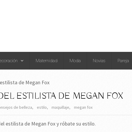
ecoración
Maternidad
Moda
Novias
Pareja
 estilista de Megan Fox
EL ESTILISTA DE MEGAN FOX
onsejos de belleza
,
estilo
,
maquillaje
,
megan fox
l estilista de Megan Fox y róbate su estilo.