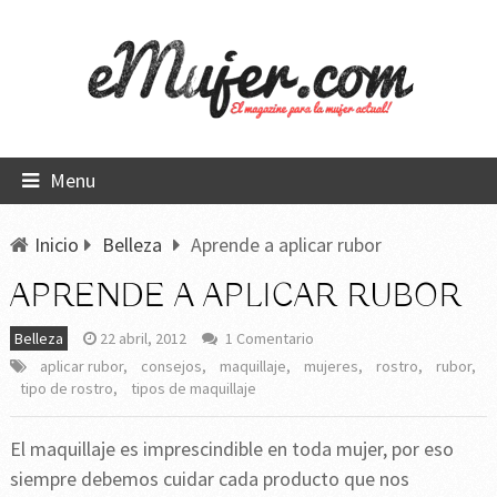
Menu
Inicio
Belleza
Aprende a aplicar rubor
APRENDE A APLICAR RUBOR
Belleza
22 abril, 2012
1 Comentario
aplicar rubor
,
consejos
,
maquillaje
,
mujeres
,
rostro
,
rubor
,
tipo de rostro
,
tipos de maquillaje
El maquillaje es imprescindible en toda mujer, por eso
siempre debemos cuidar cada producto que nos