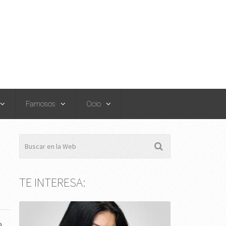
Famosos
Ocio
TE INTERESA:
e