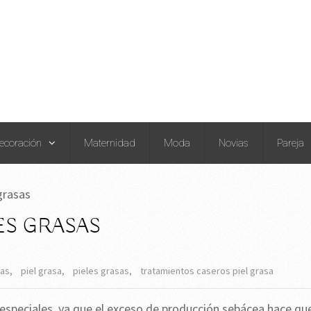
ecoración
Maternidad
Moda
Novias
Pareja
grasas
ES GRASAS
sas
,
piel grasa
,
pieles grasas
,
tratamientos caseros piel grasa
especiales, ya que el exceso de producción sebácea hace qu