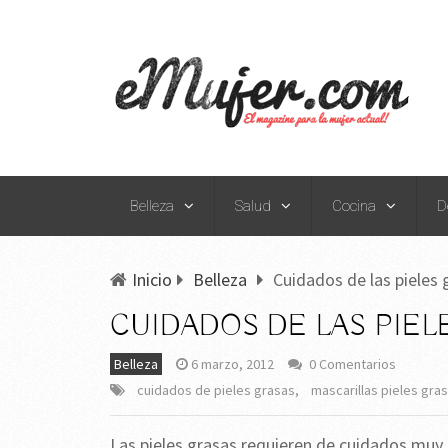
Belleza
Salud
Cocina
D
Inicio
Belleza
Cuidados de las pieles 
CUIDADOS DE LAS PIEL
Belleza
6 marzo, 2012
0 Comentarios
cuidados de pieles grasas
,
mascarillas pieles gra
Las pieles grasas requieren de cuidados muy 