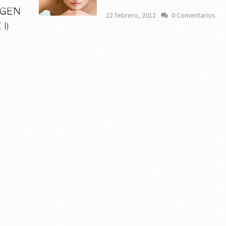
RGEN
22 febrero, 2012
0 Comentarios
I)