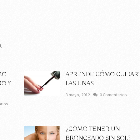
t
MO
APRENDE CÓMO CUIDAR
RO Y
LAS UÑAS
3 mayo, 2012
0 Comentarios
rios
¿CÓMO TENER UN
S
BRONCEADO SIN SOL?