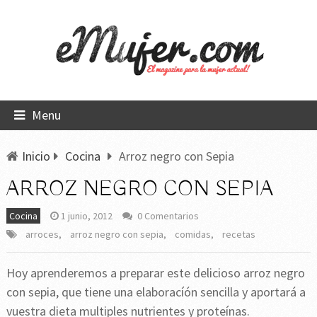
Menu
Inicio
Cocina
Arroz negro con Sepia
ARROZ NEGRO CON SEPIA
Cocina
1 junio, 2012
0 Comentarios
arroces
,
arroz negro con sepia
,
comidas
,
recetas
Hoy aprenderemos a preparar este delicioso arroz negro
con sepia, que tiene una elaboracíón sencilla y aportará a
vuestra dieta multiples nutrientes y proteínas.