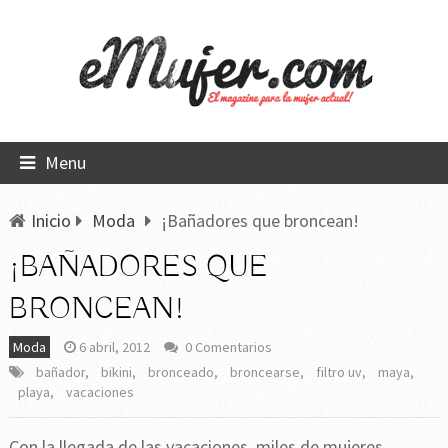
Menu
Inicio
Moda
¡Bañadores que broncean!
¡BAÑADORES QUE
BRONCEAN!
Moda
6 abril, 2012
0 Comentarios
bañador
,
bikini
,
bronceado
,
broncearse
,
filtro uv
,
maya
,
playa
,
vacaciones
Con la llegada de las vacaciones, miles de mujeres