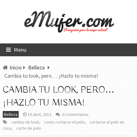
Menu
Inicio
Belleza
Cambia tu look, pero… ¡Hazlo tu misma!
CAMBIA TU LOOK, PERO…
¡HAZLO TU MISMA!
Belleza
16 abril, 2012
0 Comentarios
cambio de look
,
como cortarse el pelo
,
cortarse el pelo en
casa
,
corte de pelo