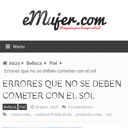
Menu
Inicio
Belleza
Piel
Errores que no se deben cometer con el sol
ERRORES QUE NO SE DEBEN
COMETER CON EL SOL
Belleza
Piel
28 junio, 2015
0 Comentarios
crema solar
,
cuidarse frente al sol
,
protector solar
,
sol