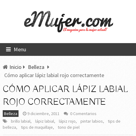
Menu
Inicio
Belleza
Cómo aplicar lápiz labial rojo correctamente
CÓMO APLICAR LÁPIZ LABIAL
ROJO CORRECTAMENTE
Belleza
9 diciembre, 2011
0 Comentarios
brillo labial
,
lápiz labial
,
lápiz rojo
,
pintar labios
,
tips de
belleza
,
tips de maquillaje
,
tono de piel