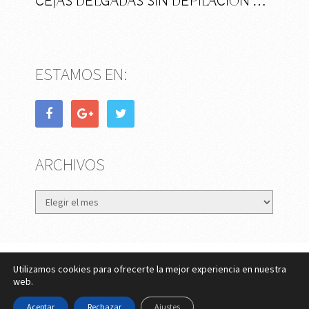
CEJAS DELGADAS SIN DEPILACIÓN …
ESTAMOS EN:
ARCHIVOS
Archivos
Utilizamos cookies para ofrecerte la mejor experiencia en nuestra
eMujer.com
Copyright © 2026.
web.
Contactar
||
Datos Legales y Privacidad
y
Política de
Aceptar
Rechazar
Ajustes