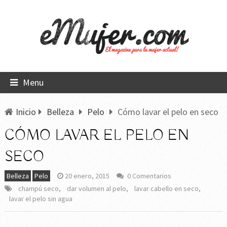
Menu
Inicio
Belleza
Pelo
Cómo lavar el pelo en seco
CÓMO LAVAR EL PELO EN
SECO
Belleza
Pelo
20 enero, 2015
0 Comentarios
champú seco
,
dar volumen al pelo
,
lavar cabello en seco
,
lavar el pelo sin agua