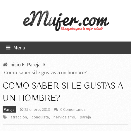
Menu
Inicio
Pareja
Como saber si le gustas a un hombre?
COMO SABER SI LE GUSTAS A
UN HOMBRE?
Pareja
25 enero, 2013
0 Comentarios
atracción
,
conquista
,
nerviosismo
,
pareja