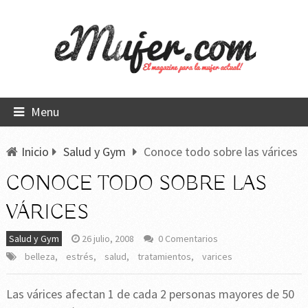
Menu
Inicio
Salud y Gym
Conoce todo sobre las várices
CONOCE TODO SOBRE LAS
VÁRICES
Salud y Gym
26 julio, 2008
0 Comentarios
belleza
,
estrés
,
salud
,
tratamientos
,
varices
Las várices afectan 1 de cada 2 personas mayores de 50