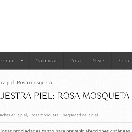
ecoración
Maternidad
Moda
Novias
Pareja
stra piel: Rosa mosqueta
UESTRA PIEL: ROSA MOSQUETA
nchas en la piel
,
rosa mosqueta
,
sequedad de la piel
losas propiedades tanto para prevenir afecciones cutáneas