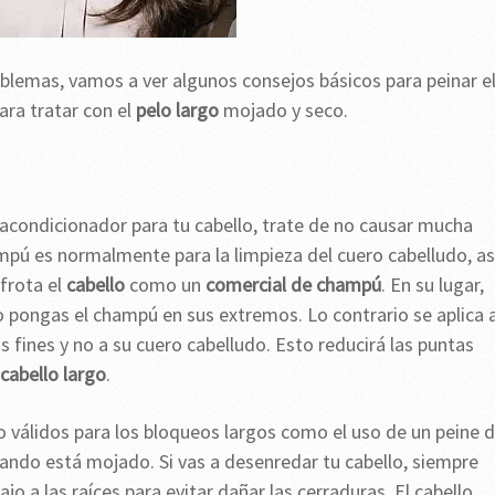
oblemas, vamos a ver algunos consejos básicos para peinar e
ara tratar con el
pelo largo
mojado y seco.
acondicionador para tu cabello, trate de no causar mucha
hampú es normalmente para la limpieza del cuero cabelludo, as
 frota el
cabello
como un
comercial de champú
. En su lugar,
 pongas el champú en sus extremos. Lo contrario se aplica a
s fines y no a su cuero cabelludo. Esto reducirá las puntas
cabello largo
.
o válidos para los bloqueos largos como el uso de un peine 
ando está mojado. Si vas a desenredar tu cabello, siempre
o a las raíces para evitar dañar las cerraduras. El cabello