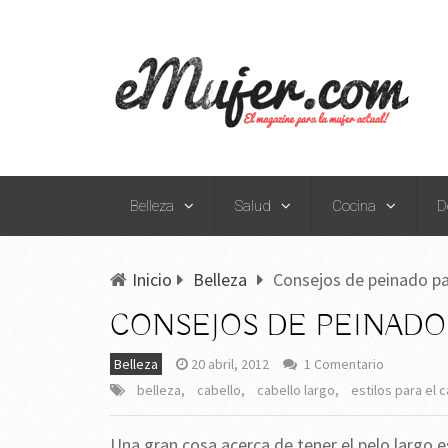
Belleza
Salud
Cocina
D
Inicio
Belleza
Consejos de peinado par
CONSEJOS DE PEINADO
Belleza
20 abril, 2012
1 Comentario
belleza
,
cabello
,
cabello largo
,
estilos para el 
Una gran cosa acerca de tener el pelo largo