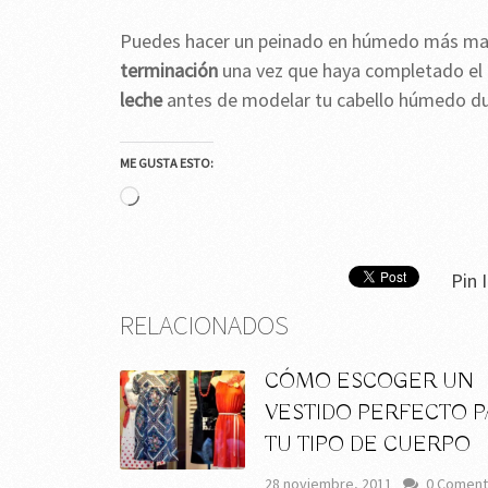
Puedes hacer un peinado en húmedo más mane
terminación
una vez que haya completado el 
leche
antes de modelar tu cabello húmedo dur
ME GUSTA ESTO:
Cargando...
Pin I
RELACIONADOS
CÓMO ESCOGER UN
VESTIDO PERFECTO P
TU TIPO DE CUERPO
28 noviembre, 2011
0 Coment