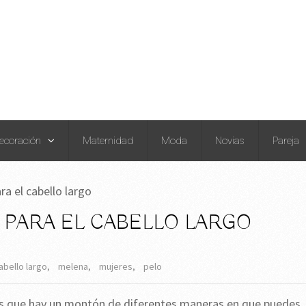
ecoración
Maternidad
Moda
Novias
Pareja
a el cabello largo
 PARA EL CABELLO LARGO
cabello largo
,
melena
,
mujeres
,
pelo
 es que hay un montón de diferentes maneras en que puedes