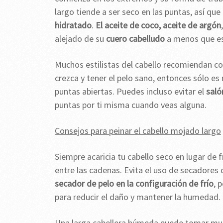
largo tiende a ser seco en las puntas, así que
hidratado
.
El aceite de coco,
aceite de argón
alejado de su
cuero cabelludo
a menos que es
Muchos estilistas del cabello recomiendan cor
crezca y tener el pelo sano, entonces sólo e
puntas abiertas. Puedes incluso evitar el
saló
puntas por ti misma cuando veas alguna.
Consejos para peinar el cabello mojado largo
Siempre acaricia tu cabello seco en lugar de
entre las cadenas. Evita el uso de secadores 
secador de pelo en la configuración de frío
, 
para reducir el daño y mantener la humedad.
Una larga cabellera húmeda puede tomar muc