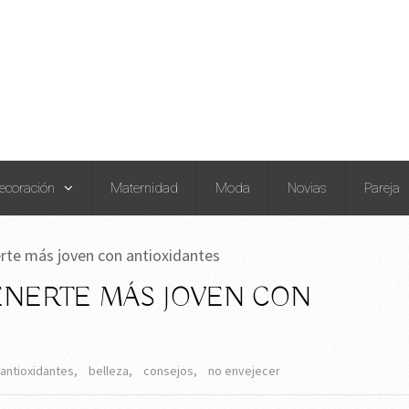
ecoración
Maternidad
Moda
Novias
Pareja
rte más joven con antioxidantes
ENERTE MÁS JOVEN CON
antioxidantes
,
belleza
,
consejos
,
no envejecer