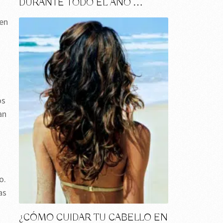
DURANTE TODO EL AÑO …
 en
os
an
o.
as
¿CÓMO CUIDAR TU CABELLO EN