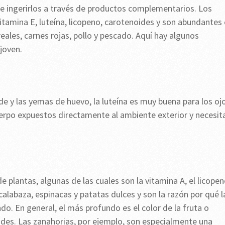
ue ingerirlos a través de productos complementarios. Los
vitamina E, luteína, licopeno, carotenoides y son abundantes
eales, carnes rojas, pollo y pescado. Aquí hay algunos
joven.
de y las yemas de huevo, la luteína es muy buena para los oj
cuerpo expuestos directamente al ambiente exterior y necesit
plantas, algunas de las cuales son la vitamina A, el licopen
calabaza, espinacas y patatas dulces y son la razón por qué l
ndo. En general, el más profundo es el color de la fruta o
ides. Las zanahorias, por ejemplo, son especialmente una