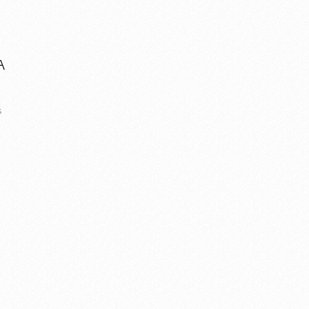
A
O
s