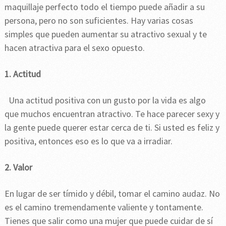
maquillaje perfecto todo el tiempo puede añadir a su
persona, pero no son suficientes. Hay varias cosas
simples que pueden aumentar su atractivo sexual y te
hacen atractiva para el sexo opuesto.
1. Actitud
Una actitud positiva con un gusto por la vida es algo
que muchos encuentran atractivo. Te hace parecer sexy y
la gente puede querer estar cerca de ti. Si usted es feliz y
positiva, entonces eso es lo que va a irradiar.
2. Valor
En lugar de ser tímido y débil, tomar el camino audaz. No
es el camino tremendamente valiente y tontamente.
Tienes que salir como una mujer que puede cuidar de sí