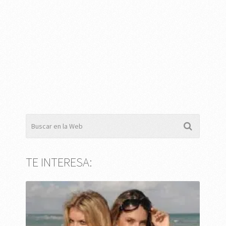
TE INTERESA: