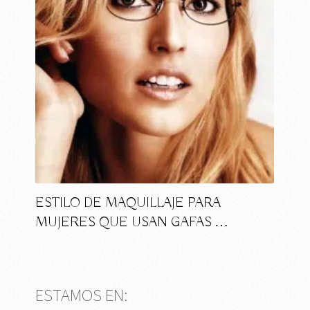
ESTILO DE MAQUILLAJE PARA
MUJERES QUE USAN GAFAS …
ESTAMOS EN: