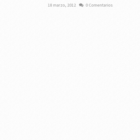
18 marzo, 2012
0 Comentarios