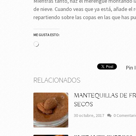
Mientras tanto, haz el merengue montando las
de nieve. Cuando veas que ya está, añade el r
repartiendo sobre las copas en las que has p
ME GUSTA ESTO:
Cargando...
Pin I
RELACIONADOS
MANTEQUILLAS DE F
SECOS
30 octubre, 2017
0 Comentari