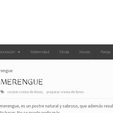
ecoración
Maternidad
Moda
Novias
Pareja
rengue
N MERENGUE
cocinar crema de limon
,
preparar crema de limon
merengue, es un postre natural y sabroso, que además resu
e hacer. No se puede pedir más.