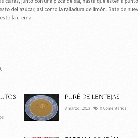
 claras, junto con una pizca de sal, hasta que estén a punt
esto del azúcar, así como la ralladura de limón. Bate de nue
uesto la crema.
t
RUTOS
PURÉ DE LENTEJAS
8 marzo, 2013
0 Comentarios
os