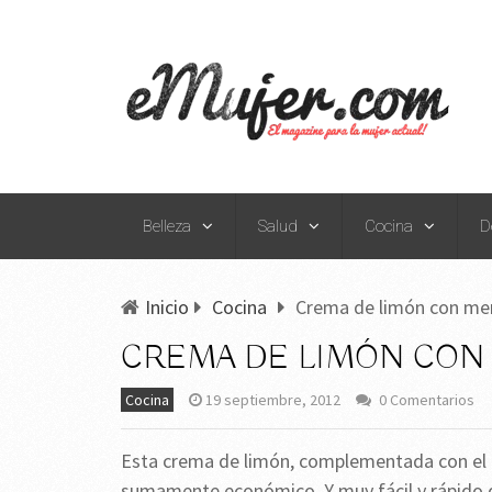
Belleza
Salud
Cocina
D
Inicio
Cocina
Crema de limón con me
CREMA DE LIMÓN CO
Cocina
19 septiembre, 2012
0 Comentarios
Esta crema de limón, complementada con el 
sumamente económico. Y muy fácil y rápido d