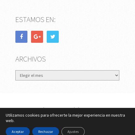
ESTAMOS EN:
ARCHIVOS
Archivos
eMujer.com
Copyright © 2026.
Utilizamos cookies para ofrecerte la mejor experiencia en nuestra
Contactar
||
Datos Legales y Privacidad
y
Política de
web.
Cookies
Aceptar
Rechazar
Ajustes