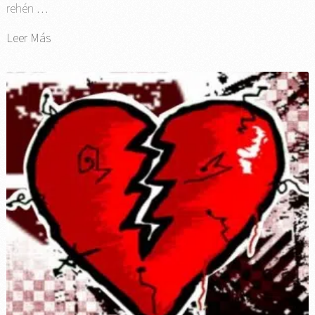
rehén …
Leer Más