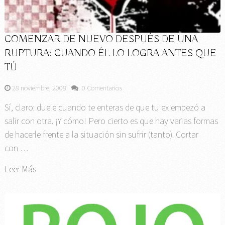
COMENZAR DE NUEVO DESPUÉS DE UNA
RUPTURA: CUANDO ÉL LO LOGRA ANTES QUE
TÚ
28 noviembre, 2008
0 Comentarios
Sí, claro: duele cuando te enteras de que tu ex empezó a
salir con otra. ¡Y cómo! Pero cierto es que hay varias formas
de hacerle frente a la situación sin sufrir (tanto). Cortar
con …
Leer Más