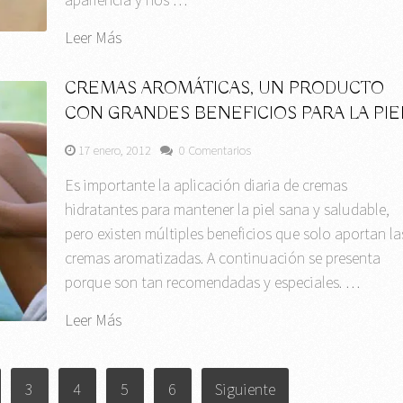
Leer Más
CREMAS AROMÁTICAS, UN PRODUCTO
CON GRANDES BENEFICIOS PARA LA PIE
17 enero, 2012
0 Comentarios
Es importante la aplicación diaria de cremas
hidratantes para mantener la piel sana y saludable,
pero existen múltiples beneficios que solo aportan la
cremas aromatizadas. A continuación se presenta
porque son tan recomendadas y especiales. …
Leer Más
3
4
5
6
Siguiente