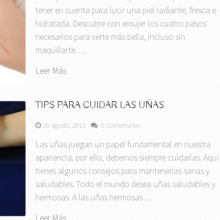
tener en cuenta para lucir una piel radiante, fresca e
hidratada. Descubre con emujer los cuatro pasos
necesarios para verte más bella, incluso sin
maquillarte. …
Leer Más
TIPS PARA CUIDAR LAS UÑAS
26 agosto, 2012
0 Comentarios
Las uñas juegan un papel fundamental en nuestra
apariencia, por ello, debemos siempre cuidarlas. Aquí
tienes algunos consejos para mantenerlas sanas y
saludables. Todo el mundo desea uñas saludables y
hermosas. A las uñas hermosas …
Leer Más