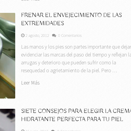
FRENAR EL ENVEJECIMIENTO DE LAS
EXTREMIDADES
2 agosto, 2012
0 Comentarios
Las manos y los pies son partes importante que deja
evidenciar las marcas del paso del tiempo y reflejan l
arrugas y deterioro que pueden sufrir como la
resequedad o agrietamiento de la piel. Pero …
Leer Más
SIETE CONSEJOS PARA ELEGIR LA CREM
HIDRATANTE PERFECTA PARA TU PIEL