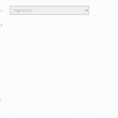
Archivos
o
na
e