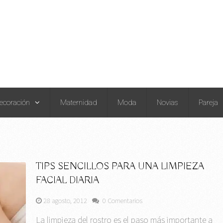
ecoración
Maternidad
Moda
Novias
Pareja
TIPS SENCILLOS PARA UNA LIMPIEZA
FACIAL DIARIA
28 agosto, 2012
0 Comentarios
La limpieza del rostro es el paso más importante a