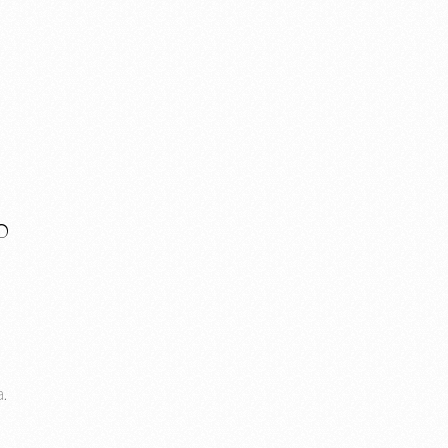
O
e
.