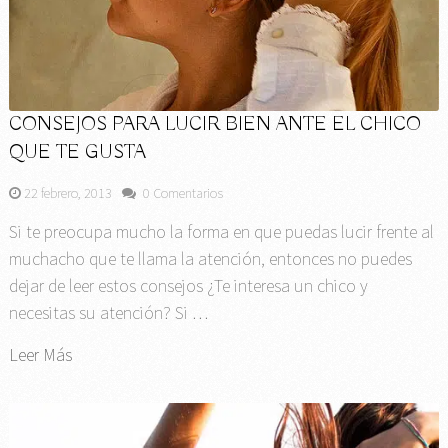
CONSEJOS PARA LUCIR BIEN ANTE EL CHICO
QUE TE GUSTA
22 febrero, 2013
0 Comentarios
Si te preocupa mucho la forma en que puedas lucir frente al
muchacho que te llama la atención, entonces no puedes
dejar de leer estos consejos ¿Te interesa un chico y
necesitas su atención? Si …
Leer Más