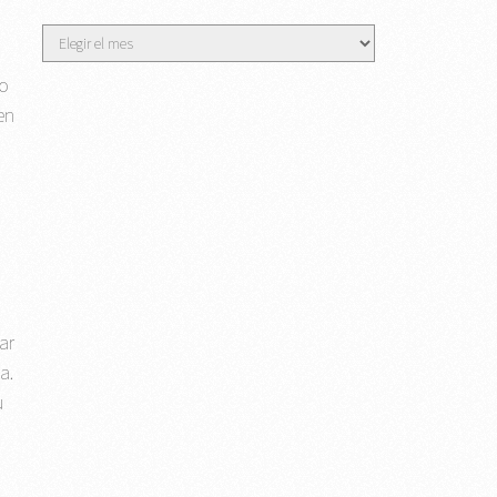
Archivos
ño
en
Z
ar
a.
u