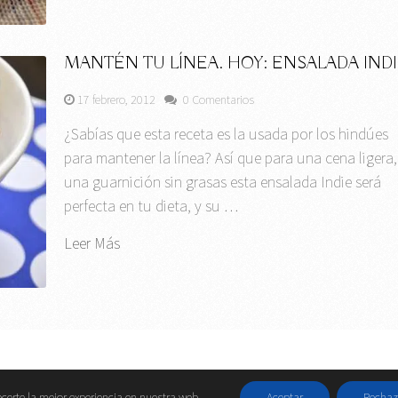
MANTÉN TU LÍNEA. HOY: ENSALADA IND
17 febrero, 2012
0 Comentarios
¿Sabías que esta receta es la usada por los hindúes
para mantener la línea? Así que para una cena ligera,
una guarnición sin grasas esta ensalada Indie será
perfecta en tu dieta, y su …
Leer Más
Contactar
||
Da
certe la mejor experiencia en nuestra web.
Aceptar
Rechaz