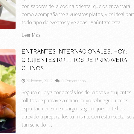
con sabores de la cocina oriental que os encantará
como acompañante a vuestros platos, y es ideal par
todo tipo de eventos y veladas. ¡Apúntate esta …
Leer Más
ENTRANTES INTERNACIONALES. HOY:
CRUJIENTES ROLLITOS DE PRIMAVERA
CHINOS
20 febrero, 2012
0 Comentarios
Seguro que ya conocerás los deliciosos y crujientes
rollitos de primavera chino, cuyo sabr agridulce es
espectacular. Sin embargo, seguro que no te has
atrevido a prepararlos tu misma. Con esta receta, ser
tan sencillo …