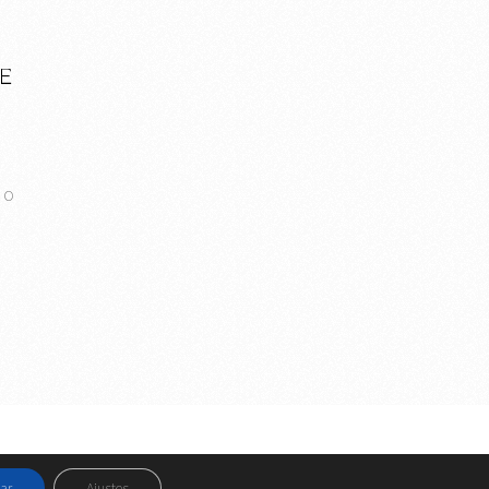
IE
 o
tos Legales y Privacidad
y
Política de Cookies
ar
Ajustes