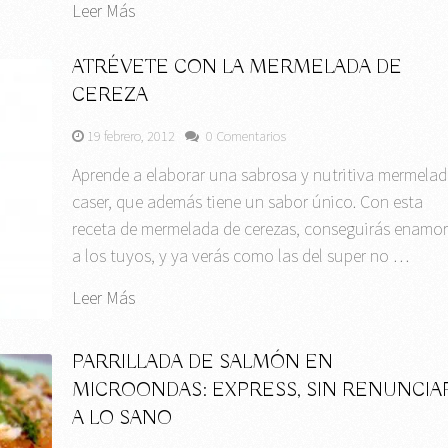
Leer Más
ATRÉVETE CON LA MERMELADA DE
CEREZA
19 febrero, 2012
0 Comentarios
Aprende a elaborar una sabrosa y nutritiva mermela
caser, que además tiene un sabor único. Con esta
receta de mermelada de cerezas, conseguirás enamor
a los tuyos, y ya verás como las del super no …
Leer Más
PARRILLADA DE SALMÓN EN
MICROONDAS: EXPRESS, SIN RENUNCIA
A LO SANO