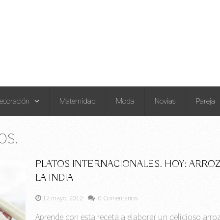
ecoración
Maternidad
Moda
Novias
Pareja
OS.
PLATOS INTERNACIONALES. HOY: ARROZ
LA INDIA
12 mayo, 2012
0 Comentarios
Aprende con esta receta a elaborar un delicioso arro