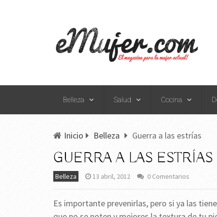
Belleza
Salud
Cocina
D
Inicio
Belleza
Guerra a las estrías
GUERRA A LAS ESTRÍAS
Belleza
13 abril, 2012
0 Comentarios
Es importante prevenirlas, pero si ya las tie
que no se noten y mejores la textura de tu pie