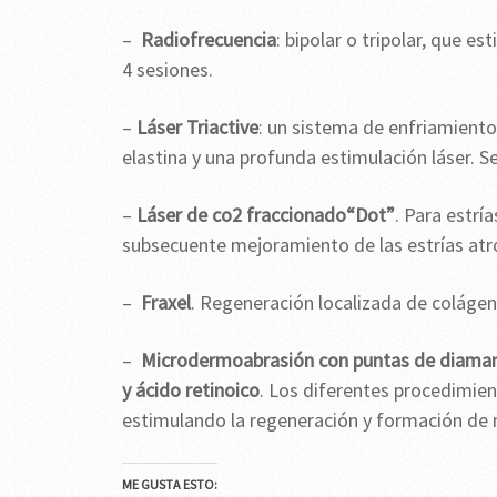
–
Radiofrecuencia
: bipolar o tripolar, que es
4 sesiones.
–
Láser Triactive
: un sistema de enfriamiento
elastina y una profunda estimulación láser. 
–
Láser de co2 fraccionado“Dot”
. Para estrí
subsecuente mejoramiento de las estrías atró
–
Fraxel
. Regeneración localizada de colágen
–
Microdermoabrasión con puntas de diamant
y ácido retinoico
. Los diferentes procedimien
estimulando la regeneración y formación de 
ME GUSTA ESTO: