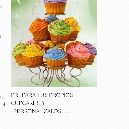
a
r
s
PREPARA TUS PROPIOS
os
CUPCAKES, Y
 el
¡PERSONALÍZALOS! …