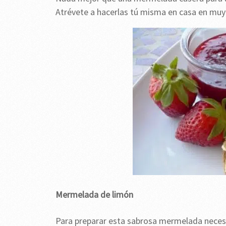
Atrévete a hacerlas tú misma en casa en muy 
Mermelada de limón
Para preparar esta sabrosa mermelada necesi