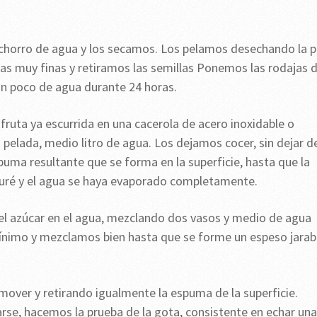
chorro de agua y los secamos. Los pelamos desechando la p
jas muy finas y retiramos las semillas Ponemos las rodajas 
un poco de agua durante 24 horas.
ruta ya escurrida en una cacerola de acero inoxidable o
 pelada, medio litro de agua. Los dejamos cocer, sin dejar d
uma resultante que se forma en la superficie, hasta que la
puré y el agua se haya evaporado completamente.
 el azúcar en el agua, mezclando dos vasos y medio de agua
mínimo y mezclamos bien hasta que se forme un espeso jara
emover y retirando igualmente la espuma de la superficie.
se, hacemos la prueba de la gota, consistente en echar una