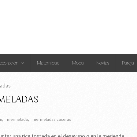
ecoración
Maternidad
Moda
Novias
Pareja
ladas
RMELADAS
ón
,
mermelada
,
mermeladas caseras
tar una rica tostada en el desayuno o en la merienda.