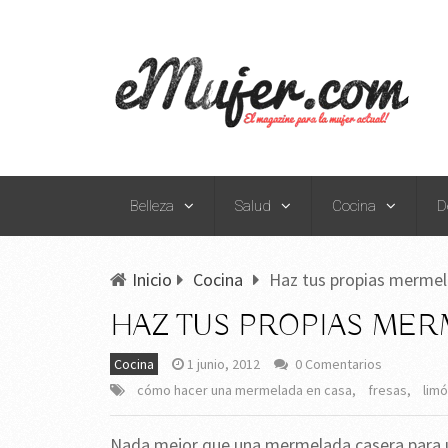
Belleza
Salud
Cocina
D
Inicio
Cocina
Haz tus propias merme
HAZ TUS PROPIAS ME
Cocina
1 junio, 2012
0 Comentarios
cómo hacer una mermelada en casa
,
fresas
,
lim
Nada mejor que una mermelada casera para un